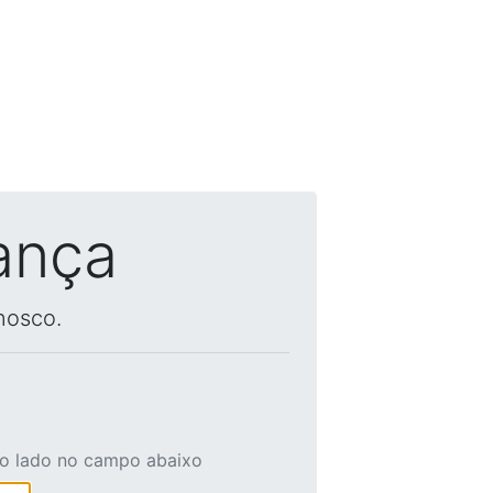
ança
nosco.
ao lado no campo abaixo