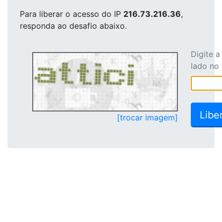
Para liberar o acesso
do IP
216.73.216.36
,
responda ao desafio abaixo.
Digite 
lado no
[trocar imagem]