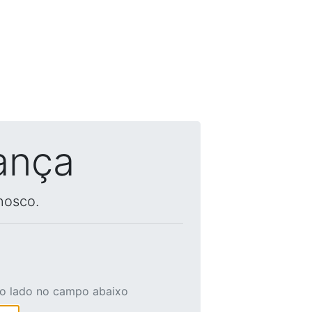
ança
nosco.
ao lado no campo abaixo